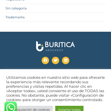
Sin categoría
Trademarks
Calle 69 # 4-48 Ofic 401 Bogotá- Colombia
Utilizamos cookies en nuestro sitio web para ofrecerle
+57- 3114912467
la experiencia más relevante recordando sus
info@buriticaabogados.com
preferencias y visitas repetidas. Al hacer clic en
«Aceptar todas», usted consiente el uso de TODAS las
Copyright © 2026 Buriticá Abogados - Bogotá Colombia.
cookies. No obstante, puede visitar «Configuración de
cookies» para otorgar un consentimiento controlado.
Políticas de tratamiento de datos
Diseño:
fernandocastellar.com
Configuración de cookies
Aceptar todas